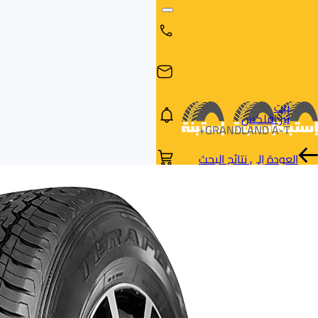
بيت
تير افلكس
GRANDLAND A-T+
العودة إلى نتائج البحث
البحث
البحث عن
البحث
حسب
طريق
بالمقاس
العلامة
السيارة
التجارية