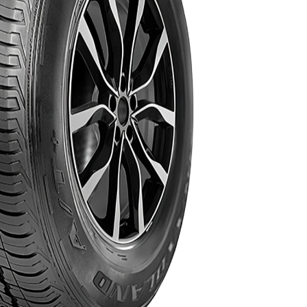
AR
AR