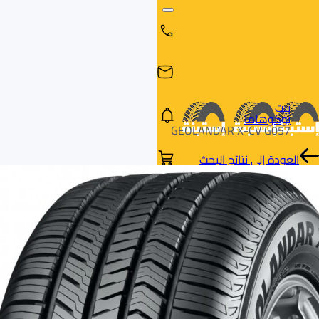
بيت
يوكوهاما
GEOLANDAR X-CV G057
العودة إلى نتائج البحث
البحث
البحث عن
البحث
حسب
طريق
بالمقاس
العلامة
السيارة
التجارية