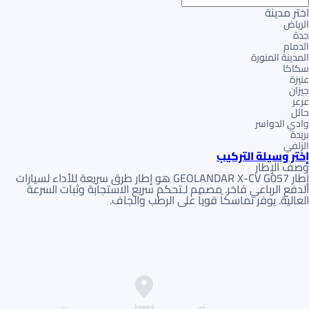
اختر مدينة
الرياض
جدة
الدمام
المدينة المنورة
سكاكا
عنيزة
جيزان
عرعر
حائل
وادي الدواسر
بريدة
الزلفي
إختر وسيلة التركيب
وصف الإطار
إطار GEOLANDAR X-CV G057 هو إطار طرق سريعة للأداء لسيارات
الدفع الرباعي فاخر. مصمم لـتحكم سريع الاستجابة وثبات السرعة
العالية. يوفر تماسكاً قوياً على الرطب والجاف.