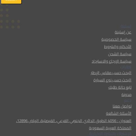
إستبنة
عن إستبنة
سياسة الخصوصية
الأحكام والشروط
سياسة الشحن
سياسة الإرجاع والاسترداد
إطارات
البحث حسب مقاس الإطار
البحث حسب نوع السيارة
تابع حالة طلبك
مدونة
دعم
تواصل معنا
الأسئلة الشائعة
العنوان : 4056 الطريق الدائري الجنوبي الفرعي، الفيصلية، الرياض 12896،
المملكة العربية السعودية
الإشتراك بالنشرة الإخبارية