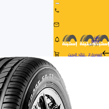
بيت
ترازانو
SA-37
العودة إلى نتائج البحث
البحث
البحث عن
البحث
حسب
طريق
بالمقاس
العلامة
السيارة
التجارية