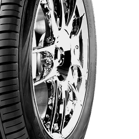
AR
AR