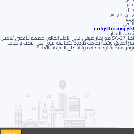
جيزان
عرعر
حائل
وادي الدواسر
بريدة
الزلفي
إختر وسيلة التركيب
وصف الإطار
إطار SA-37 هو إطار صيفي عالي الأداء الفائق. مصمم لـأقصى تلامس
مع الطريق ويتميز بمركب مزدوج لـتماسك قوي على الرطب والجاف.
يوفر استجابة توجيه حادة وثباتاً على السرعات العالية.
SUBMIT