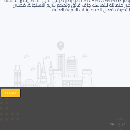
إطار CATCHPOWER PLUS هو إطار صيفي عالي الأداء. يتميز بـدعسة
غير متماثلة لـتماسك جاف فائق وتحكم سريع الاستجابة. مُحسّن
لـتصريف فعال للمياه وثبات السرعة العالية.
SUBMIT
إستبنة
عن إستبنة