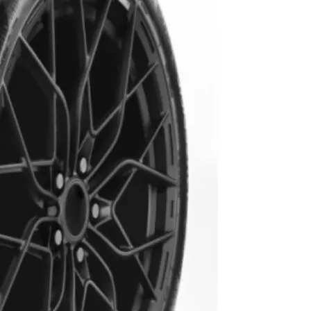
AR
AR