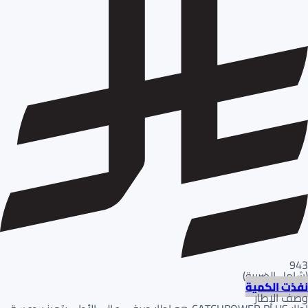
943
(
شامل الضريبة
)
نفذت الكمية
وصف الإطار