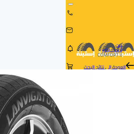
بيت
لانفيقايتور
COMFORT II
العودة إلى نتائج البحث
البحث
البحث عن
البحث
حسب
طريق
بالمقاس
العلامة
السيارة
التجارية