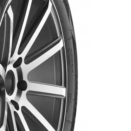
AR
AR