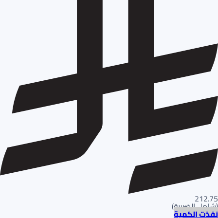
212.75
(
شامل الضريبة
)
نفذت الكمية