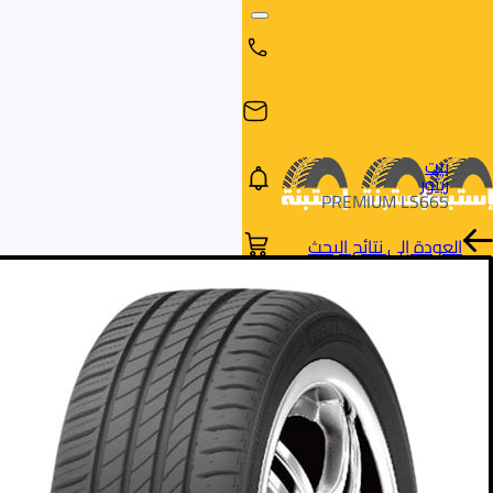
بيت
زيتور
PREMIUM LS665
العودة إلى نتائج البحث
البحث
البحث عن
البحث
حسب
طريق
بالمقاس
العلامة
السيارة
التجارية