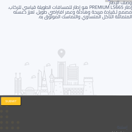
وصف الإطار
إطار PREMIUM LS665 هو إطار للمسافات الطويلة قياسي للركاب.
مصمم لـقيادة مريحة وهادئة وعمر افتراضي طويل. تعزز دعسته
المتماثلة التآكل المتساوي والتماسك الموثوق به.
SUBMIT
إستبنة