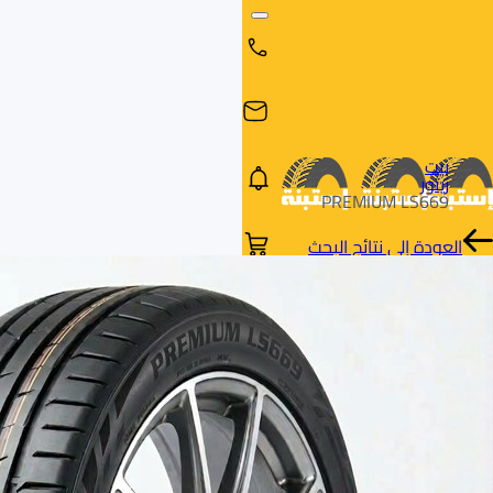
بيت
زيتور
PREMIUM LS669
العودة إلى نتائج البحث
البحث
البحث عن
البحث
حسب
طريق
بالمقاس
العلامة
السيارة
التجارية