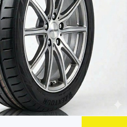
AR
AR