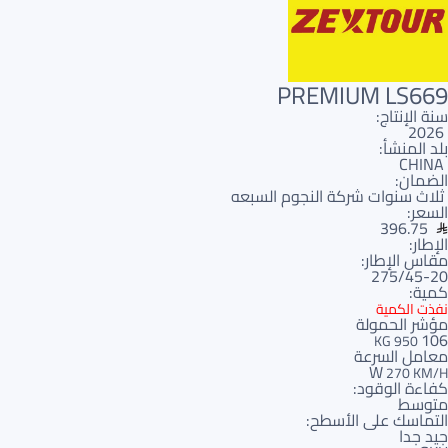
PREMIUM LS669
سنة الإنتاج:
2026
بلد المنشأ:
CHINA
الضمان:
ثلاث سنوات شركة النجوم السبعه
السعر:
396.75
الإطار:
مقاس الإطار:
275/45-20
كمية:
نفذت الكمية
مؤشر الحمولة
106
950 KG
معامل السرعة
W
270 KM/H
كفاءة الوقود:
متوسط
التماسك على الأسطح:
جيد جدا