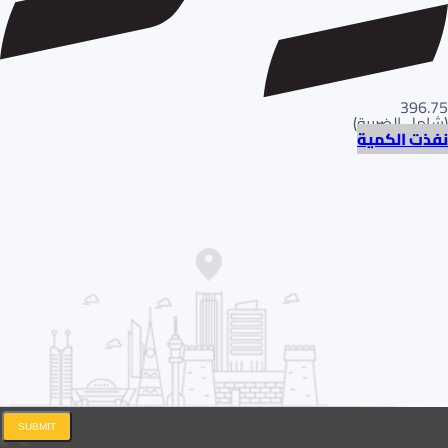
396.75
(
شامل الضريبة
)
نفذت الكمية
SUBMIT