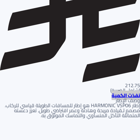
212.75
(
شامل الضريبة
)
نفذت الكمية
وصف الإطار
إطار HARMONIC VSP06 هو إطار للمسافات الطويلة قياسي للركاب.
مصمم لـقيادة مريحة وهادئة وعمر افتراضي طويل. تعزز دعسته
المتماثلة التآكل المتساوي والتماسك الموثوق به.