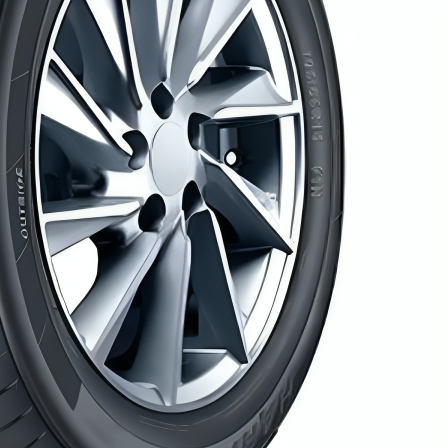
AR
AR