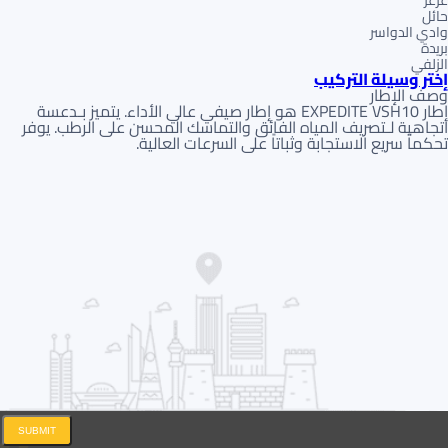
حائل
وادي الدواسر
بريدة
الزلفي
إختر وسيلة التركيب
وصف الإطار
إطار EXPEDITE VSH10 هو إطار صيفي عالي الأداء. يتميز بـدعسة
اتجاهية لـتصريف المياه الفائق والتماسك المحسن على الرطب. يوفر
تحكماً سريع الاستجابة وثباتاً على السرعات العالية.
SUBMIT