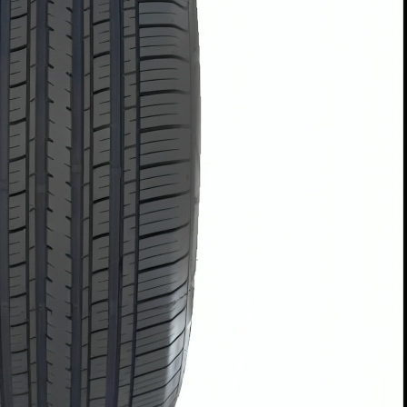
AR
AR