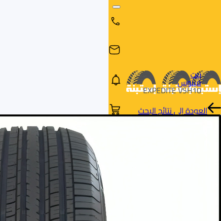
بيت
فيتوس
EXPEDITE VSH10
العودة إلى نتائج البحث
البحث
البحث عن
البحث
حسب
طريق
بالمقاس
العلامة
السيارة
التجارية