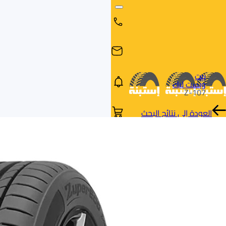
بيت
ويست ليك
Z-107
العودة إلى نتائج البحث
البحث
البحث عن
البحث
حسب
طريق
بالمقاس
العلامة
السيارة
التجارية