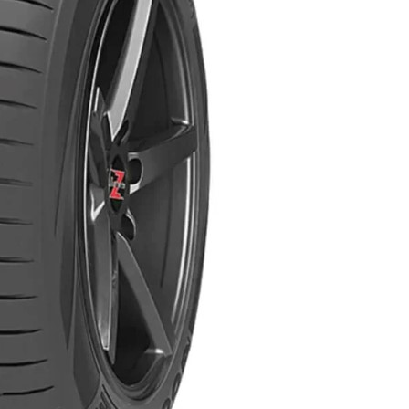
AR
AR