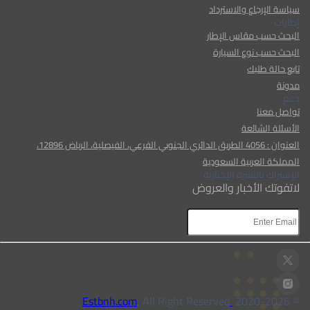
سياسة الإرجاع والاسترداد
إطارات
البحث حسب مقاس الإطار
البحث حسب نوع السيارة
تابع حالة طلبك
مدونة
دعم
تواصل معنا
الأسئلة الشائعة
العنوان : 4056 الطريق الدائري الجنوبي الفرعي، الفيصلية، الرياض 12896،
المملكة العربية السعودية
الإشتراك بالنشرة الإخبارية
لاتفوتك الأخبار والعروض
, All Right Reserved
Estbnh.com
2026
© 2020-