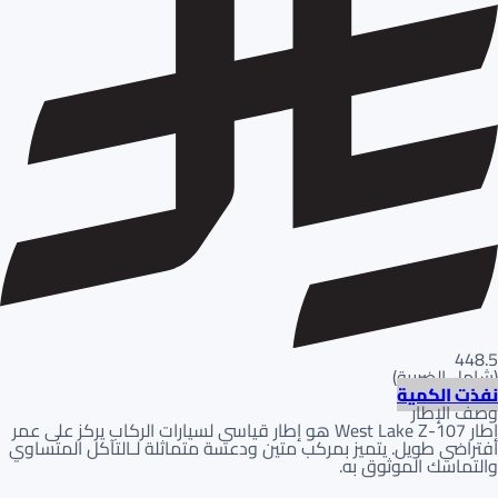
448.5
(
شامل الضريبة
)
نفذت الكمية
وصف الإطار
إطار West Lake Z-107 هو إطار قياسي لسيارات الركاب يركز على عمر
افتراضي طويل. يتميز بمركب متين ودعسة متماثلة لـالتآكل المتساوي
والتماسك الموثوق به.