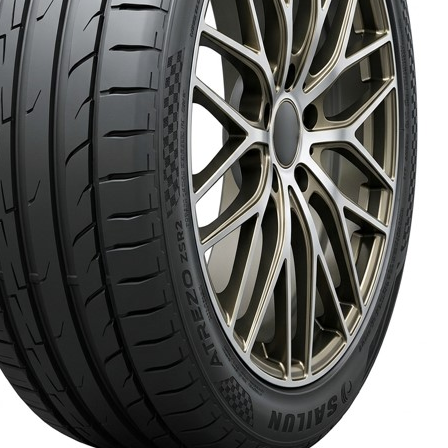
AR
AR