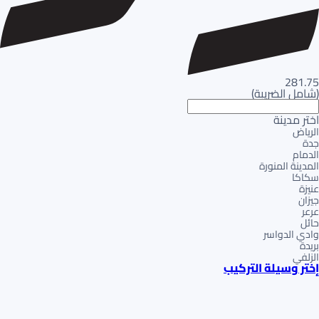
281.75
(
شامل الضريبة
)
اختر مدينة
الرياض
جدة
الدمام
المدينة المنورة
سكاكا
عنيزة
جيزان
عرعر
حائل
وادي الدواسر
بريدة
الزلفي
إختر وسيلة التركيب