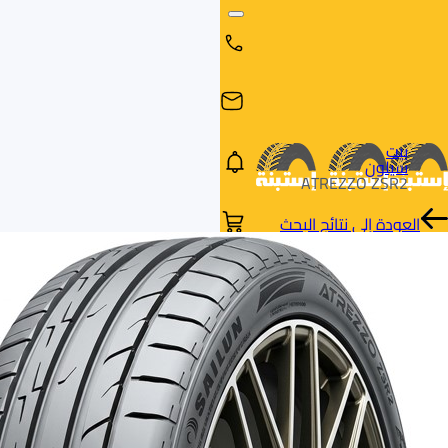
بيت
سيلون
ATREZZO ZSR2
العودة إلى نتائج البحث
البحث
البحث عن
البحث
حسب
طريق
بالمقاس
العلامة
السيارة
التجارية