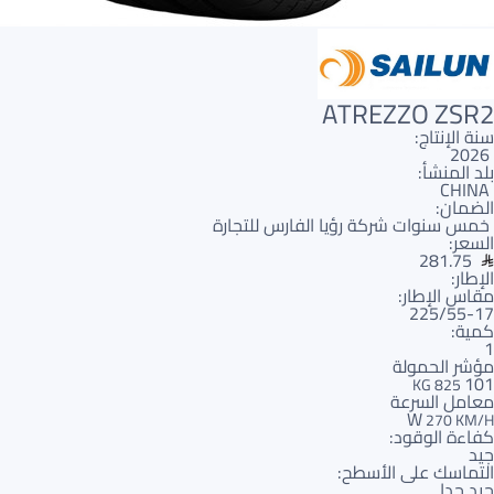
ATREZZO ZSR2
سنة الإنتاج:
2026
بلد المنشأ:
CHINA
الضمان:
خمس سنوات شركة رؤيا الفارس للتجارة
السعر:
281.75
الإطار:
مقاس الإطار:
225/55-17
كمية:
1
مؤشر الحمولة
101
825 KG
معامل السرعة
W
270 KM/H
كفاءة الوقود:
جيد
التماسك على الأسطح:
جيد جدا