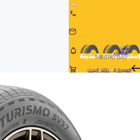
بيت
سيلون
TURISMO SV57
العودة إلى نتائج البحث
البحث
البحث عن
البحث
حسب
طريق
بالمقاس
العلامة
السيارة
التجارية