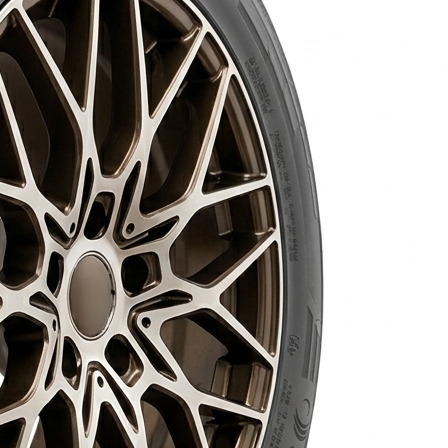
AR
AR