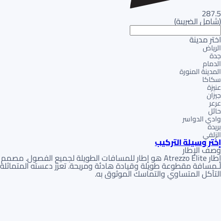
287.5
(
شامل الضريبة
)
اختر مدينة
الرياض
جدة
الدمام
المدينة المنورة
سكاكا
عنيزة
جيزان
عرعر
حائل
وادي الدواسر
بريدة
الزلفي
إختر وسيلة التركيب
وصف الإطار
إطار Atrezzo Elite هو إطار للمسافات الطويلة لجميع الفصول. مصمم
لـمسافة مقطوعة طويلة وقيادة هادئة ومريحة. تعزز دعسته المتماثلة
التآكل المتساوي والتماسك الموثوق به.