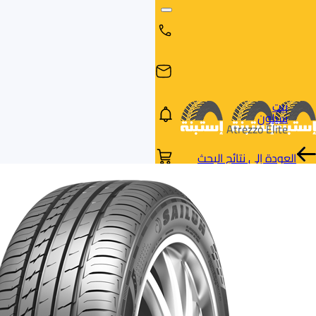
بيت
سيلون
Atrezzo Elite
العودة إلى نتائج البحث
البحث
البحث عن
البحث
حسب
طريق
بالمقاس
العلامة
السيارة
التجارية