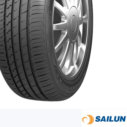
AR
AR