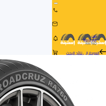
بيت
رود كروزا
RA760
العودة إلى نتائج البحث
البحث
البحث عن
البحث
حسب
طريق
بالمقاس
العلامة
السيارة
التجارية