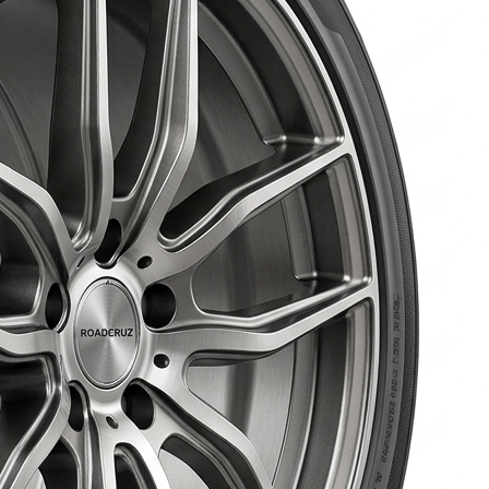
AR
AR